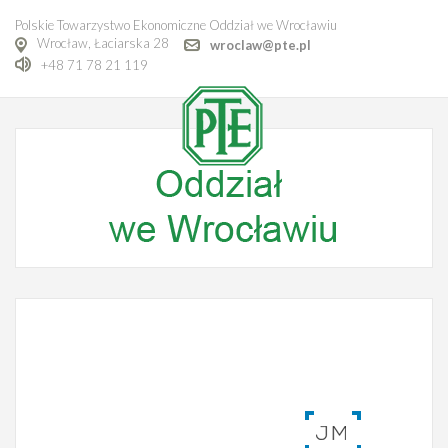
Polskie Towarzystwo Ekonomiczne Oddział we Wrocławiu
Wrocław, Łaciarska 28
wroclaw@pte.pl
+48 71 78 21 119